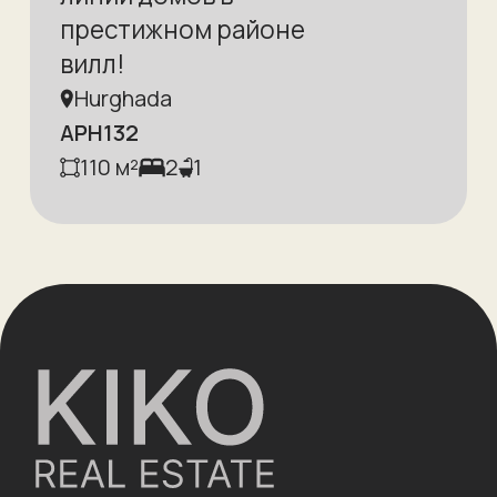
престижном районе
вилл!
Hurghada
APH132
110
м²
2
1