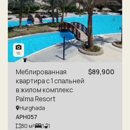
15
Меблированная
$
89,900
квартира с 1 спальней
в жилом комплекс
Palma Resort
Hurghada
APH057
80
м²
1
1