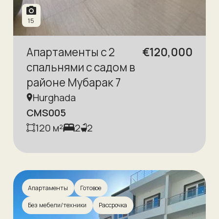
15
Апартаменты с 2
€
120,000
спальнями с садом в
районе Мубарак 7
Hurghada
CMS005
120
м²
2
2
Апартаменты
Готовое
Без мебели/техники
Рассрочка